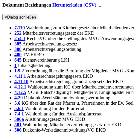
Dokument Beziehungen
Herunterladen (CSV) ...
×
Dialog schließen
7.110
Wahlordnung zum Kirchengesetz über Mitarbeitendenver
252
Mitarbeitervertretungsgesetz der EKD
254-1
RechtsVO über die Geltung des MVG-Anwendungsges
385
Arbeitsrechtsregelungsgesetz
388
Arbeitsrechtsregelungsordnung
400
TV-EKBO
645
Dienstvereinbarung LKI
1
Inhaltsgliederung
1.9.2
Verordnung über die Berufung der Mitglieder MVG -Ka
4.11.1
Arbeitsrechtsregelungsgesetz EKD
4.11.10
Arbeitsrechtsregelungsgrundsätzegesetz der EKD
4.12.1
Wahlordnung zum KG über Mitarbeitendenvertretungen
4.12.5
VO ü. Entschädigung f. Mitglieder v. Einigungsstell
4.20
Diakonie-Werkstättenmitwirkungsverordnung
5.6
KG über den Rat der Pfarrer u. Pfarrerinnen in der Ev. See
5.6.1
Wahlordnung für den Pfarrerrat
7.4.1
Wahlordnung für den Auslandspfarrerrat
500a
Ausführungsgesetz MVG-EKD
501
Wahlordnung Mitarbeitervertretungsgesetz der EKD
506
Diakonie-WerkstättenmitwirkungsVO EKD