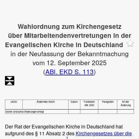
Wahlordnung zum Kirchengesetz
über Mitarbeitendenvertretungen in der
Evangelischen Kirche in Deutschland
in der Neufassung der Bekanntmachung
vom 12. September 2025
(
ABl. EKD S. 113
)
Lfd.Nr.
Änderndes Recht
Datum
Fundstelle
Paragrafen
Art der
ABl. EKD
Änderung
bisher sind keine Änderungen erfolgt
Der Rat der Evangelischen Kirche in Deutschland hat
aufgrund des § 11 Absatz 2 des
Kirchengesetzes über die
1