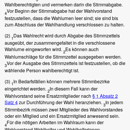
Wahlberechtigten und vermerken darin die Stimmabgabe.
Vor Beginn der Stimmabgabe hat der Wahlvorstand
4
festzustellen, dass die Wahlurnen leer sind; sie sind bis
zum Abschluss der Wahlhandlung verschlossen zu halten.
(2)
Das Wahlrecht wird durch Abgabe des Stimmzettels
1
ausgeübt, der zusammengefaltet in die verschlossene
Wahlurne eingeworfen wird.
Es können auch
2
Wahlumschläge für die Stimmzettel ausgegeben werden.
Vor der Ausgabe des Stimmzettels ist festzustellen, ob die
3
wählende Person wahlberechtigt ist.
(3)
In Bedarfsfällen können mehrere Stimmbezirke
1
eingerichtet werden.
In diesem Fall kann der
2
Wahlvorstand seine Ersatzmitglieder nach
§ 1 Absatz 2
Satz 4
zur Durchführung der Wahl heranziehen.
In jedem
3
Stimmbezirk müssen zwei Mitglieder des Wahlvorstandes
oder ein Mitglied und ein Ersatzmitglied anwesend sein.
Für die nötigen Arbeiten im Wahlraum kann der
4
Wahlvorstand Wahlhelfer und Wahlhelferinnen