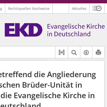
ng
Rechtsquellen Nachweise
Aktuelles
Sitzu
Logo Ev. Kirche in Deutschland
 findet auch: "Pfarrerinitiative" oder "Pfarrerausschuss".
serer Hilfe.
Textsuche 
Verfüg
Dokument-Beziehu
etreffend die Angliederung
schen Brüder-Unität in
die Evangelische Kirche in
eutschland