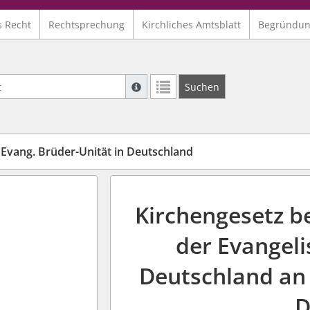
s Recht
Rechtsprechung
Kirchliches Amtsblatt
Begründu
Suche mit Platzhalter "*", Bsp. Pfarrer*,
Suchen
Weitere Suchoperatoren finden Sie in un
 Evang. Brüder-Unität in Deutschland
Kirchengesetz b
der Evangeli
Deutschland an 
D