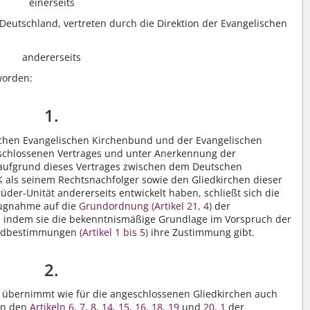
einerseits
Deutschland, vertreten durch die Direktion der Evangelischen
andererseits
worden:
1.
chen Evangelischen Kirchenbund und der Evangelischen
eschlossenen Vertrages und unter Anerkennung der
 aufgrund dieses Vertrages zwischen dem Deutschen
als seinem Rechtsnachfolger sowie den Gliedkirchen dieser
üder-Unität andererseits entwickelt haben, schließt sich die
zugnahme auf die
Grundordnung (Artikel 21, 4)
der
, indem sie die bekenntnismäßige Grundlage im Vorspruch der
undbestimmungen
(Artikel 1 bis 5)
ihre Zustimmung gibt.
2.
d übernimmt wie für die angeschlossenen Gliedkirchen auch
 in den
Artikeln 6
,
7
,
8
,
14
,
15
,
16
,
18
,
19
und
20, 1
der