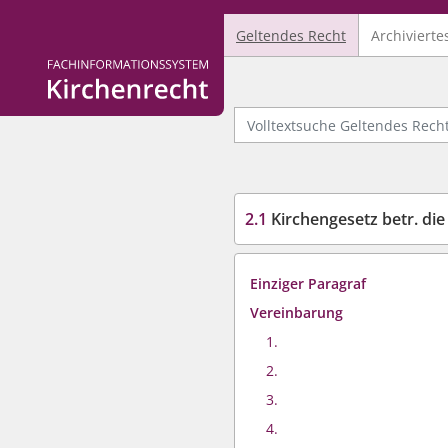
Geltendes Recht
Archivierte
Logo Fachinformationssystem Kirchenrecht
Volltextsuche Geltendes Recht
2.1
Kirchengesetz betr. die
Einziger Paragraf
Vereinbarung
1.
2.
3.
4.