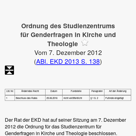
Ordnung des Studienzentrums
für Genderfragen in Kirche und
Theologie
Vom 7. Dezember 2012
(
ABl. EKD 2013 S. 138
)
Lfd. Nr.
Änderndes Recht
Datum
Fundstelle
Paragrafen
Art der Änderung
1
Beschluss des Rates
25.06.2016
nicht veröffentlicht
§ 1 S. 2
Fußnote eingefügt
Der Rat der EKD hat auf seiner Sitzung am 7. Dezember
2012 die Ordnung für das Studienzentrum für
Genderfragen in Kirche und Theologie beschlossen.